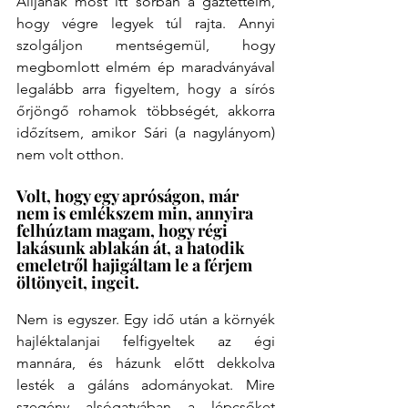
Álljanak most itt sorban a gaztetteim, 
hogy végre legyek túl rajta. Annyi 
szolgáljon mentségemül, hogy 
megbomlott elmém ép maradványával 
legalább arra figyeltem, hogy a sírós 
őrjöngő rohamok többségét, akkorra 
időzítsem, amikor Sári (a nagylányom) 
nem volt otthon.
Volt, hogy egy apróságon, már 
nem is emlékszem min, annyira 
felhúztam magam, hogy régi 
lakásunk ablakán át, a hatodik 
emeletről hajigáltam le a férjem 
öltönyeit, ingeit.
Nem is egyszer. Egy idő után a környék 
hajléktalanjai felfigyeltek az égi 
mannára, és házunk előtt dekkolva 
lesték a gáláns adományokat. Mire 
szegény alsógatyában a lépcsőket 