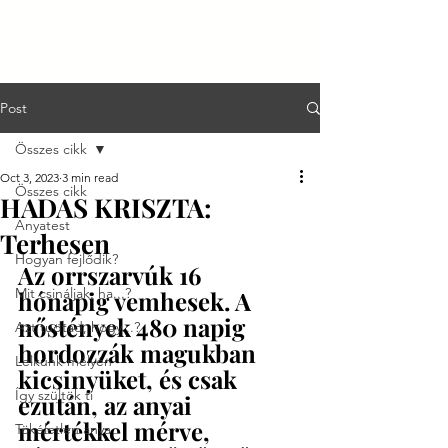
Post
Összes cikk
Oct 3, 2023
3 min read
Összes cikk
HADAS KRISZTA:
Anyatest
Terhesen
Hogyan fejlődik?
Az orrszarvúk 16 
Mit csináljak, ha...?
hónapig vemhesek. A 
nőstények 480 napig 
Azt tudtad, hogy...?
hordozzák magukban 
Lelkünk mélyén
kicsinyüket, és csak 
Így szültök ti
ezután, az anyai 
mértékkel mérve, 
Tökéletlen anya