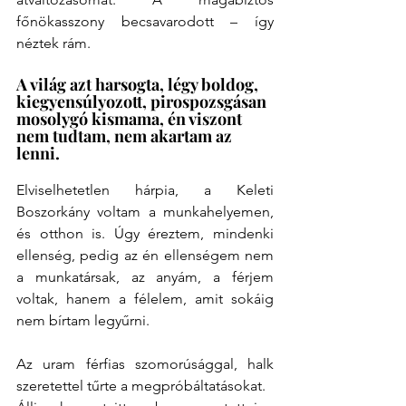
főnökasszony becsavarodott – így 
néztek rám.
A világ azt harsogta, légy boldog, 
kiegyensúlyozott, pirospozsgásan 
mosolygó kismama, én viszont 
nem tudtam, nem akartam az 
lenni.
Elviselhetetlen hárpia, a Keleti 
Boszorkány voltam a munkahelyemen, 
és otthon is. Úgy éreztem, mindenki 
ellenség, pedig az én ellenségem nem 
a munkatársak, az anyám, a férjem 
voltak, hanem a félelem, amit sokáig 
nem bírtam legyűrni.
Az uram férfias szomorúsággal, halk 
szeretettel tűrte a megpróbáltatásokat.