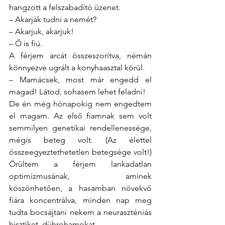
hangzott a felszabadító üzenet.
– Akarják tudni a nemét?
– Akarjuk, akarjuk!
– Ő is fiú.
A férjem arcát összeszorítva, némán 
könnyezve ugrált a konyhaasztal körül.
– Mamácsek, most már engedd el 
magad! Látod, sohasem lehet feladni!
De én még hónapokig nem engedtem 
el magam. Az első fiamnak sem volt 
semmilyen genetikai rendellenessége, 
mégis beteg volt. (Az élettel 
összeegyeztethetetlen betegsége volt!) 
Örültem a férjem lankadatlan 
optimizmusának, aminek 
köszönhetően, a hasamban növekvő 
fiára koncentrálva, minden nap meg 
tudta bocsájtani nekem a neuraszténiás 
hisztiket, dührohamokat.