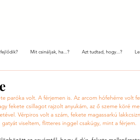
Nektek
Szülésfelkészítő workshop
Babahírek
Így szültök ti
Egy 
fejlődik?
Mit csináljak, ha...?
Azt tudtad, hogy...?
Le
Babavilág
e
te paróka volt. A férjemen is. Az arcom hófehérre volt fe
gy fekete csillagot rajzolt anyukám, az ő szeme köré me
eketével. Vérpiros volt a szám, fekete magassarkú lakkcsiz
 gatyát viseltem, flitteres inggel csakúgy, mint a férjem. 