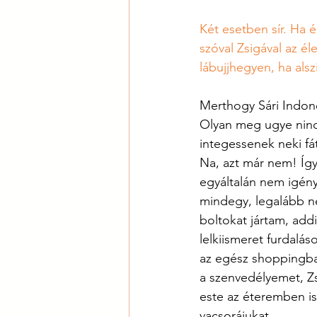
Két esetben sír. Ha 
szóval Zsigával az é
lábujjhegyen, ha als
Merthogy Sári Indonéz
Olyan meg ugye nincs
integessenek neki fá
Na, azt már nem! Így
egyáltalán nem igény
mindegy, legalább ne
boltokat jártam, add
lelkiismeret furdalá
az egész shoppingban
a szenvedélyemet, Z
este az éteremben is
vacsorájukat. 