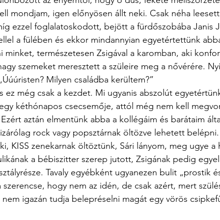
lönbözött az enyémtől, hogy ő dús, fekete mellszőrzetet 
l mondjam, igen előnyösen állt neki. Csak néha leesett 
míg ezzel foglalatoskodott, bejött a fürdőszobába Janis J
llel a fülében és ekkor mindannyian egyetértettünk abb
zni minket, természetesen Zsigával a karomban, aki konfor
 nagy szemeket meresztett a szüleire meg a nővérére. Nyi
Úúúristen? Milyen családba kerültem?”  
s ez még csak a kezdet. Mi ugyanis abszolút egyetértün
egy kéthónapos csecsemője, attól még nem kell megvo
Ezért aztán elmentünk abba a kollégáim és barátaim álta
izárólag rock vagy popsztárnak öltözve lehetett belépni.
ki, KISS zenekarnak öltöztünk, Sári lányom, meg ugye a 
 Julikának a bébiszitter szerep jutott, Zsigának pedig egy
sztályrésze. Tavaly egyébként ugyanezen bulit „prostik és
a szerencse, hogy nem az idén, de csak azért, mert szülé
 nem igazán tudja belepréselni magát egy vörös csipkef