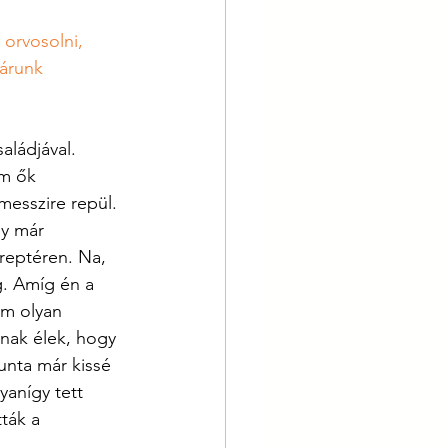
orvosolni, 
árunk 
aládjával. 
em ők 
esszire repül. 
y már 
reptéren. Na, 
g. Amíg én a 
em olyan 
mnak élek, hogy 
unta már kissé 
anígy tett 
ták a 