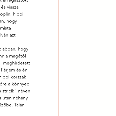
is ragasztott 
és vissza 
oplin, hippi 
an, hogy 
mista 
lván azt 
k abban, hogy 
nnia magától 
l meghirdetett 
 Férjem és én, 
hippi korszak 
előre a könnyed 
 stricik” néven 
s után néhány 
űzőbe. Talán 