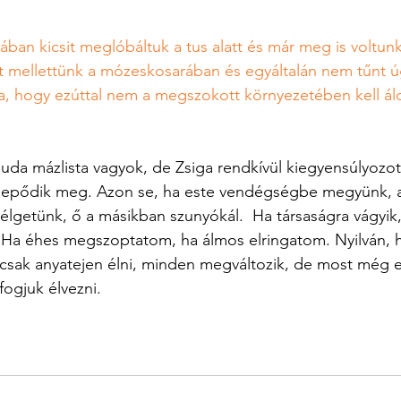
ban kicsit meglóbáltuk a tus alatt és már meg is voltunk 
dt mellettünk a mózeskosarában és egyáltalán nem tűnt ú
, hogy ezúttal nem a megszokott környezetében kell álo
suda mázlista vagyok, de Zsiga rendkívül kiegyensúlyozott
epődik meg. Azon se, ha este vendégségbe megyünk, a
lgetünk, ő a másikban szunyókál.  Ha társaságra vágyik
 Ha éhes megszoptatom, ha álmos elringatom. Nyilván, 
 csak anyatejen élni, minden megváltozik, de most még e
ogjuk élvezni. 