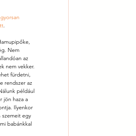
 gyorsan 
tt
. 
t Hamupipőke, 
ség. Nem 
llandóan az 
ek nem vekker. 
et fürdetni, 
e rendszer az 
álunk például 
r jön haza a 
tja. Ilyenkor 
s szemeit egy 
 mi babánkkal 