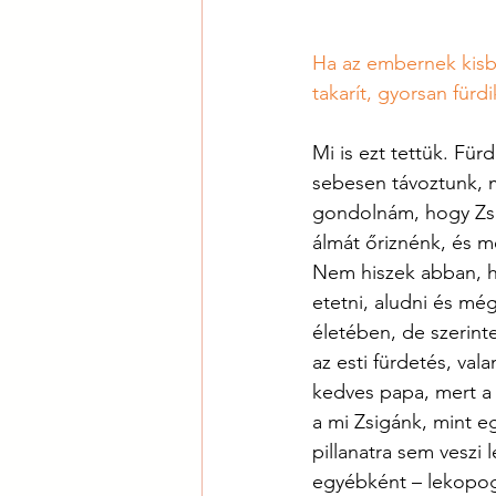
Ha az embernek kisba
takarít, gyorsan fürd
Mi is ezt tettük. Fü
sebesen távoztunk, m
gondolnám, hogy Zsi
álmát őriznénk, és m
Nem hiszek abban, h
etetni, aludni és mé
életében, de szerin
az esti fürdetés, val
kedves papa, mert a 
a mi Zsigánk, mint eg
pillanatra sem veszi
egyébként – lekopog