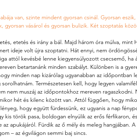
bája van, szinte mindent gyorsan csinál. Gyorsan eszik,
ik, gyorsan vásárol és gyorsan bulizik. Két szoptatás közö
rdetés, etetés és irány a bál. Majd három óra múlva, min
ert ideje volt újra szoptatni. Hát ennyi, nem ördöngös
ga attól kevésbé lenne kiegyensúlyozott csecsemő, ha á
ereven betartanánk minden szabályt. Különben is a gyer
ogy minden nap kizárólag ugyanabban az időpontban leh
g sorolhatnám. Természetesen kell, hogy legyen valamifél
tem nem muszáj az időpontokhoz mereven ragaszkodni. N
amikor hét és kilenc között van. Attól függően, hogy miko
lényeg, hogy együtt fürdessünk, ez ugyanis a nap fénypon
y kis török pasa, boldogan elnyúlik az erős férfikaron, é
 le az apukájáról. Fürdik az ő mély és meleg hangjában. A
om – az égvilágon semmi baj sincs.