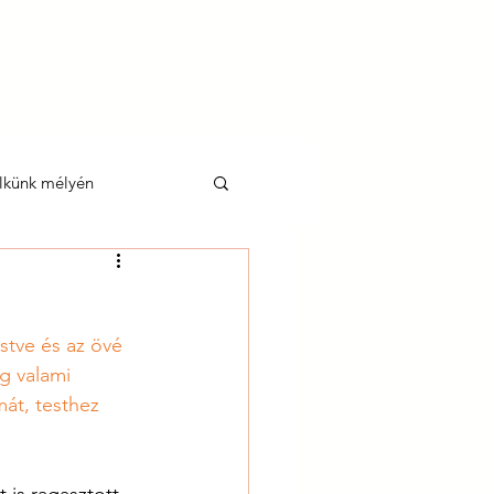
tökéletlen anya naplója
Videók
More
lkünk mélyén
stve és az övé 
g valami 
mát, testhez 