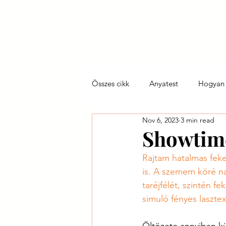
Kezdőlap
Alapítvány
Összes cikk
Anyatest
Hogyan 
Nov 6, 2023
3 min read
Így szültök ti
Tökéletlen anya
Showtim
Rajtam hatalmas feke
is. A szemem köré na
taréjfélét, szintén f
simuló fényes lasztex