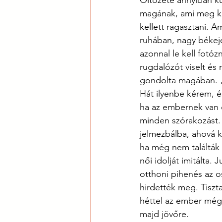
Öltözete annyiban kü
magának, ami meg kel
kellett ragasztani. A
ruhában, nagy békeje
azonnal le kell fotó
rugdalózót viselt és
gondolta magában. „
Hát ilyenbe kérem, é
ha az embernek van 
minden szórakozást. 
jelmezbálba, ahová k
ha még nem találták 
női idolját imitálta.
otthoni pihenés az o
hirdették meg. Tiszt
héttel az ember még
majd jövőre.