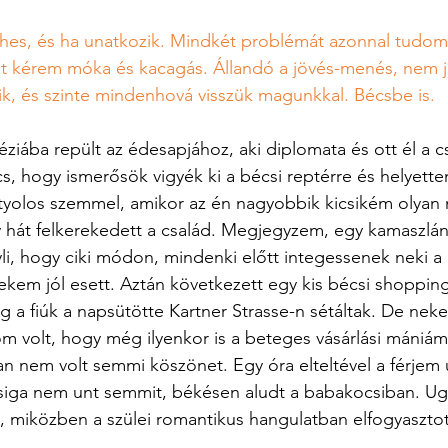
éhes, és ha unatkozik. Mindkét problémát azonnal tudom 
let kérem móka és kacagás. Állandó a jövés-menés, nem j
zik, és szinte mindenhová visszük magunkkal. Bécsbe is.
iába repült az édesapjához, aki diplomata és ott él a cs
, hogy ismerősök vigyék ki a bécsi reptérre és helyett
tyolos szemmel, amikor az én nagyobbik kicsikém olyan m
 hát felkerekedett a család. Megjegyzem, egy kamaszlán
li, hogy ciki módon, mindenki előtt integessenek neki a 
kem jól esett. Aztán következett egy kis bécsi shoppin
ig a fiúk a napsütötte Kartner Strasse-n sétáltak. De nek
som volt, hogy még ilyenkor is a beteges vásárlási mániá
 nem volt semmi köszönet. Egy óra elteltével a férjem 
siga nem unt semmit, békésen aludt a babakocsiban. Ugy
, miközben a szülei romantikus hangulatban elfogyasztot