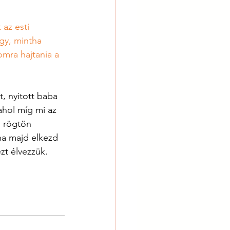
az esti 
gy, mintha 
mra hajtania a 
, nyitott baba 
hol míg mi az 
, rögtön 
ha majd elkezd 
zt élvezzük. 