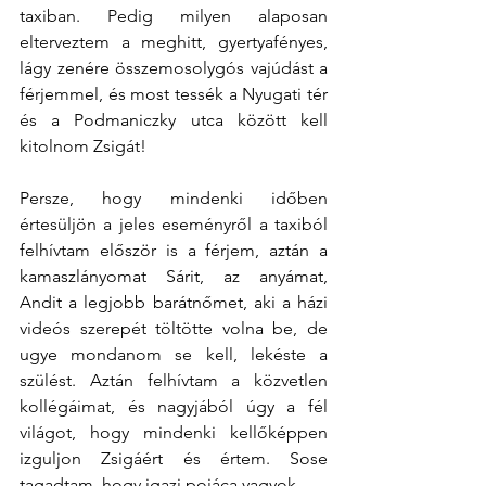
taxiban. Pedig milyen alaposan 
elterveztem a meghitt, gyertyafényes, 
lágy zenére összemosolygós vajúdást a 
férjemmel, és most tessék a Nyugati tér 
és a Podmaniczky utca között kell 
kitolnom Zsigát!
Persze, hogy mindenki időben 
értesüljön a jeles eseményről a taxiból 
felhívtam először is a férjem, aztán a 
kamaszlányomat Sárit, az anyámat, 
Andit a legjobb barátnőmet, aki a házi 
videós szerepét töltötte volna be, de 
ugye mondanom se kell, lekéste a 
szülést. Aztán felhívtam a közvetlen 
kollégáimat, és nagyjából úgy a fél 
világot, hogy mindenki kellőképpen 
izguljon Zsigáért és értem. Sose 
tagadtam, hogy igazi pojáca vagyok.