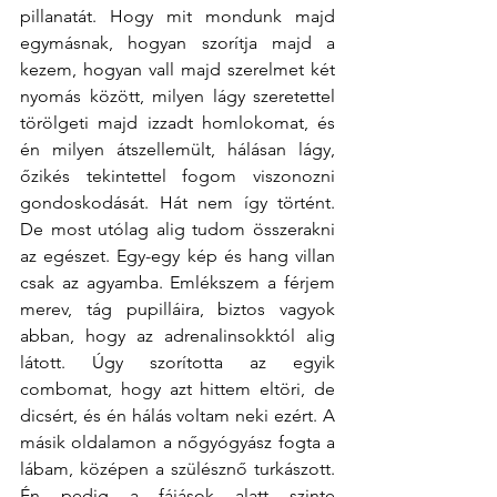
pillanatát. Hogy mit mondunk majd 
egymásnak, hogyan szorítja majd a 
kezem, hogyan vall majd szerelmet két 
nyomás között, milyen lágy szeretettel 
törölgeti majd izzadt homlokomat, és 
én milyen átszellemült, hálásan lágy, 
őzikés tekintettel fogom viszonozni 
gondoskodását. Hát nem így történt. 
De most utólag alig tudom összerakni 
az egészet. Egy-egy kép és hang villan 
csak az agyamba. Emlékszem a férjem 
merev, tág pupilláira, biztos vagyok 
abban, hogy az adrenalinsokktól alig 
látott. Úgy szorította az egyik 
combomat, hogy azt hittem eltöri, de 
dicsért, és én hálás voltam neki ezért. A 
másik oldalamon a nőgyógyász fogta a 
lábam, középen a szülésznő turkászott. 
Én pedig a fájások alatt szinte 