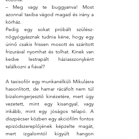
– Meg vagy te buggyanva! Most 
azonnal taxiba vágod magad és irány a 
kórház.
Pedig egy sokat próbált szülész-
nőgyógyásznak tudnia kéne, hogy egy 
úrinő csakis frissen mosott és szárított 
frizurával nyomhat és tolhat. Kinek van 
kedve lestrapált háziasszonyként 
találkozni a fiával?
A taxisofőr egy munkanélküli Mikulásra 
hasonlított, de hamar rácáfolt nem túl 
bizalomgerjesztő kinézetére, mert úgy 
vezetett, mint egy kisangyal, vagy 
inkább, mint egy jóságos télapó. A 
diszpécser közben egy akciófilm fontos 
epizódszereplőjének képzelte magát, 
mert izgalomtól kigyúlt hangon 