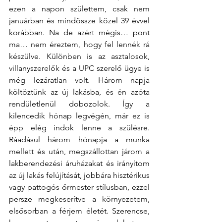
ezen a napon születtem, csak nem 
januárban és mindössze közel 39 évvel 
korábban. Na de azért mégis… pont 
ma… nem éreztem, hogy fel lennék rá 
készülve. Különben is az asztalosok, 
villanyszerelők és a UPC szerelő ügye is 
még lezáratlan volt. Három napja 
költöztünk az új lakásba, és én azóta 
rendületlenül dobozolok. Így a 
kilencedik hónap legvégén, már ez is 
épp elég indok lenne a szülésre. 
Ráadásul három hónapja a munka 
mellett és után, megszállottan járom a 
lakberendezési áruházakat és irányítom 
az új lakás felújítását, jobbára hisztérikus 
vagy pattogós őrmester stílusban, ezzel 
persze megkeserítve a környezetem, 
elsősorban a férjem életét. Szerencse, 