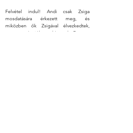
Felvétel indul! Andi csak Zsiga 
mosdatására érkezett meg, és 
miközben ők Zsigával élvezkedtek, 
engem még jól megkínoztak. Ez nem 
igazság! Amikor az ember már azt hiszi, 
hogy – na, megcsináltam, túl vagyunk 
rajta -, akkor jön a doki a nagy péklapát 
kezével és rátenyerel, majd teljes 
súlyával rákönyököl a pihegő kismama 
hasára és elkezdi kipaszírozni belőle a 
méhlepényt, ráadásul előkerültek a 
varró szerszámok is. És úgy történt, 
hogy míg a fiúk egymást csudálták, 
addig engem kamcsatkai 
merevterpeszben szadiztak, persze 
érzéstelenítés nélkül, mert ugye: – 
Kriszta, túl vagyunk rajta hamar. Azt 
hiszem, ekkor csúnyán káromkodtam.