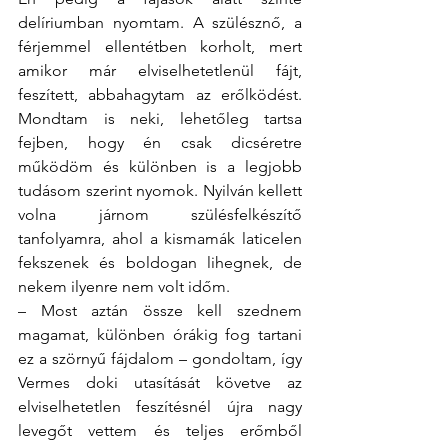
delíriumban nyomtam. A szülésznő, a 
férjemmel ellentétben korholt, mert 
amikor már elviselhetetlenül fájt, 
feszített, abbahagytam az erőlködést. 
Mondtam is neki, lehetőleg tartsa 
fejben, hogy én csak dicséretre 
működöm és különben is a legjobb 
tudásom szerint nyomok. Nyilván kellett 
volna járnom szülésfelkészítő 
tanfolyamra, ahol a kismamák laticelen 
fekszenek és boldogan lihegnek, de 
nekem ilyenre nem volt időm.
– Most aztán össze kell szednem 
magamat, különben órákig fog tartani 
ez a szörnyű fájdalom – gondoltam, így 
Vermes doki utasítását követve az 
elviselhetetlen feszítésnél újra nagy 
levegőt vettem és teljes erőmből 