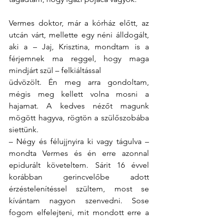
Vermes doktor, már a kórház előtt, az 
utcán várt, mellette egy néni álldogált, 
aki a – Jaj, Krisztina, mondtam is a 
férjemnek ma reggel, hogy maga 
mindjárt szül – felkiáltással
üdvözölt. Én meg arra gondoltam, 
mégis meg kellett volna mosni a 
hajamat. A kedves nézőt magunk 
mögött hagyva, rögtön a szülőszobába 
siettünk.
– Négy és félujjnyira ki vagy tágulva – 
mondta Vermes és én erre azonnal 
epidurált követeltem. Sárit 16 évvel 
korábban gerincvelőbe adott 
érzéstelenítéssel szültem, most se 
kívántam nagyon szenvedni. Sose 
fogom elfelejteni, mit mondott erre a 