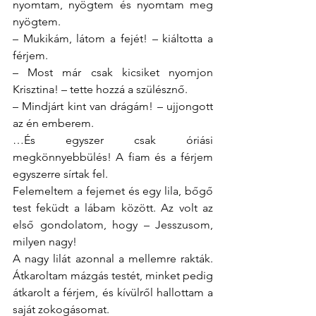
nyomtam, nyögtem és nyomtam meg 
nyögtem.
– Mukikám, látom a fejét! – kiáltotta a 
férjem.
– Most már csak kicsiket nyomjon 
Krisztina! – tette hozzá a szülésznő.
– Mindjárt kint van drágám! – ujjongott 
az én emberem.
…És egyszer csak óriási 
megkönnyebbülés! A fiam és a férjem 
egyszerre sírtak fel.
Felemeltem a fejemet és egy lila, bőgő 
test feküdt a lábam között. Az volt az 
első gondolatom, hogy – Jesszusom, 
milyen nagy!
A nagy lilát azonnal a mellemre rakták. 
Átkaroltam mázgás testét, minket pedig 
átkarolt a férjem, és kívülről hallottam a 
saját zokogásomat.