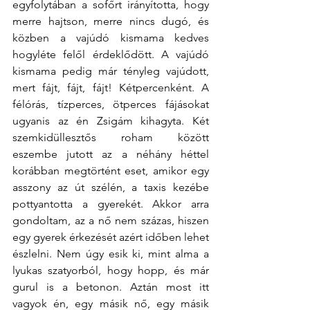
egyfolytában a sofőrt irányította, hogy 
merre hajtson, merre nincs dugó, és 
közben a vajúdó kismama kedves 
hogyléte felől érdeklődött. A vajúdó 
kismama pedig már tényleg vajúdott, 
mert fájt, fájt, fájt! Kétpercenként. A 
félórás, tízperces, ötperces fájásokat 
ugyanis az én Zsigám kihagyta. Két 
szemkidüllesztős roham között 
eszembe jutott az a néhány héttel 
korábban megtörtént eset, amikor egy 
asszony az út szélén, a taxis kezébe 
pottyantotta a gyerekét. Akkor arra 
gondoltam, az a nő nem százas, hiszen 
egy gyerek érkezését azért időben lehet 
észlelni. Nem úgy esik ki, mint alma a 
lyukas szatyorból, hogy hopp, és már 
gurul is a betonon. Aztán most itt 
vagyok én, egy másik nő, egy másik 