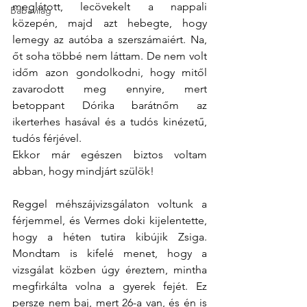
meglátott, lecövekelt a nappali 
Babavilág
közepén, majd azt hebegte, hogy 
lemegy az autóba a szerszámaiért. Na, 
őt soha többé nem láttam. De nem volt 
időm azon gondolkodni, hogy mitől 
zavarodott meg ennyire, mert 
betoppant Dórika barátnőm az 
ikerterhes hasával és a tudós kinézetű, 
tudós férjével.
Ekkor már egészen biztos voltam 
abban, hogy mindjárt szülök!
Reggel méhszájvizsgálaton voltunk a 
férjemmel, és Vermes doki kijelentette, 
hogy a héten tutira kibújik Zsiga. 
Mondtam is kifelé menet, hogy a 
vizsgálat közben úgy éreztem, mintha 
megfirkálta volna a gyerek fejét. Ez 
persze nem baj, mert 26-a van, és én is 