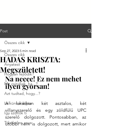
Post
Összes cikk
Sep 27, 2023
5 min read
Összes cikk
HADAS KRISZTA:
Anyatest
Megszületett!
Hogyan fejlődik?
Na neeee! Ez nem mehet 
Mit csináljak, ha...?
ilyen gyorsan!
Azt tudtad, hogy...?
Lelkünk mélyén
A lakásban két asztalos, két 
villanyszerelő és egy zöldfülű UPC 
Így szültök ti
szerelő dolgozott. Pontosabban, az 
Tökéletlen anya
utóbbi nem is dolgozott, mert amikor 