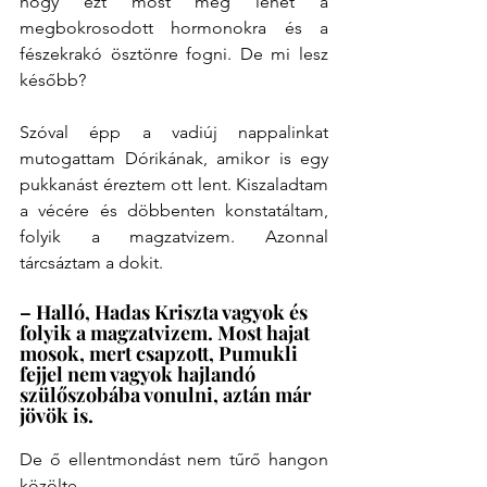
hogy ezt most még lehet a 
megbokrosodott hormonokra és a 
fészekrakó ösztönre fogni. De mi lesz 
később?
Szóval épp a vadiúj nappalinkat 
mutogattam Dórikának, amikor is egy 
pukkanást éreztem ott lent. Kiszaladtam 
a vécére és döbbenten konstatáltam, 
folyik a magzatvizem. Azonnal 
tárcsáztam a dokit.
– Halló, Hadas Kriszta vagyok és 
folyik a magzatvizem. Most hajat 
mosok, mert csapzott, Pumukli 
fejjel nem vagyok hajlandó 
szülőszobába vonulni, aztán már 
jövök is.
De ő ellentmondást nem tűrő hangon 
közölte.