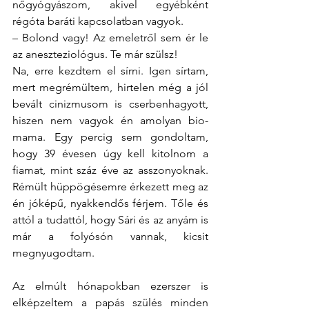
nőgyógyászom, akivel egyébként 
régóta baráti kapcsolatban vagyok.
– Bolond vagy! Az emeletről sem ér le 
az aneszteziológus. Te már szülsz!
Na, erre kezdtem el sírni. Igen sírtam, 
mert megrémültem, hirtelen még a jól 
bevált cinizmusom is cserbenhagyott, 
hiszen nem vagyok én amolyan bio-
mama. Egy percig sem gondoltam, 
hogy 39 évesen úgy kell kitolnom a 
fiamat, mint száz éve az asszonyoknak. 
Rémült hüppögésemre érkezett meg az 
én jóképű, nyakkendős férjem. Tőle és 
attól a tudattól, hogy Sári és az anyám is 
már a folyósón vannak, kicsit 
megnyugodtam.
Az elmúlt hónapokban ezerszer is 
elképzeltem a papás szülés minden 