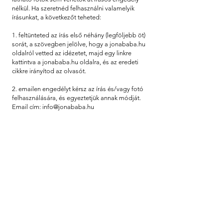
nélkül. Ha szeretnéd felhasználni valamelyik
írásunkat, a következőt teheted:
1. feltünteted az írás első néhány (legföljebb öt)
sorát, a szövegben jelölve, hogy a jonababa.hu
oldalról vetted az idézetet, majd egy linkre
kattintva a jonababa.hu oldalra, és az eredeti
cikkre irányítod az olvasót.
2. emailen engedélyt kérsz az írás és/vagy fotó
felhasználására, és egyeztetjük annak módját.
Email cím:
info@jonababa.hu
Köszönjük.
Jön a baba Hadas Krisztával