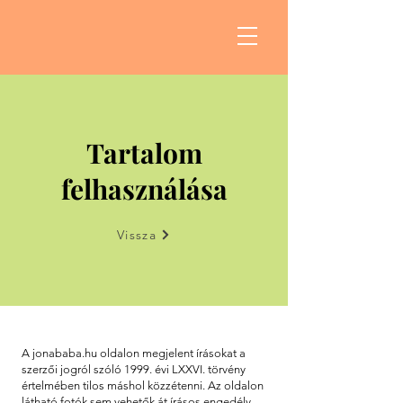
Tartalom
felhasználása
Vissza
A jonababa.hu oldalon megjelent írásokat a
szerzői jogról szóló 1999. évi LXXVI. törvény
értelmében tilos máshol közzétenni. Az oldalon
látható fotók sem vehetők át írásos engedély