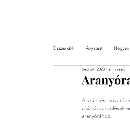
Kezdőlap
Alapítvány
Összes cikk
Anyatest
Hogyan 
Sep 24, 2023
1 min read
Így szültök ti
Tökéletlen anya
Aranyóra
A születést követően 
császáros szülések e
aranyórához. 