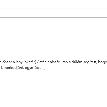
Babaruhák rászoruló
Baba
családoknak – a Monello
Gond
felajánlásával
megy
lőször a lányunkat! :) Aztán császár után a dúlám segített, hogy
ismerkedjünk egymással :)