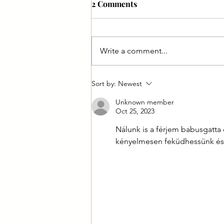
2 Comments
Write a comment...
Módosították a
Sort by:
Newest
babaváróhitellel kapcsolatos
Unknown member
kormányrendelet
Oct 25, 2023
Nálunk is a férjem babusgatta e
kényelmesen feküdhessünk és 