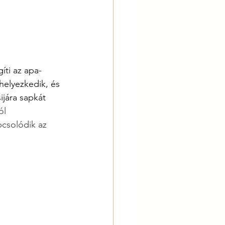
íti az apa-
helyezkedik, és 
ijára sapkát 
ól 
csolódik az 