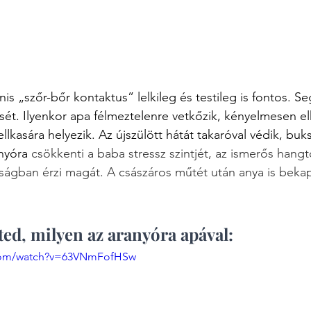
s „szőr-bőr kontaktus” lelkileg és testileg is fontos. Seg
ét. Ilyenkor apa félmeztelenre vetkőzik, kényelmesen el
lkasára helyezik. Az újszülött hátát takaróval védik, buks
nyóra 
csökkenti a baba stressz szintjét, az ismerős hangt
ágban érzi magát. A császáros műtét után anya is bekap
ed, milyen az aranyóra apával: 
.com/watch?v=63VNmFofHSw