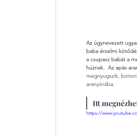
Az úgynevezett ugyani
baba érzelmi kötődés
a csupasz babát a mel
húznak.  Az apás ara
megnyugszik, biztons
aranyórába.
Itt megnézhet
https://www.youtube