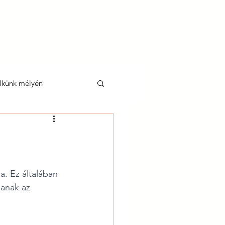
tökéletlen anya naplója
Videók
More
lkünk mélyén
a. Ez általában 
anak az 