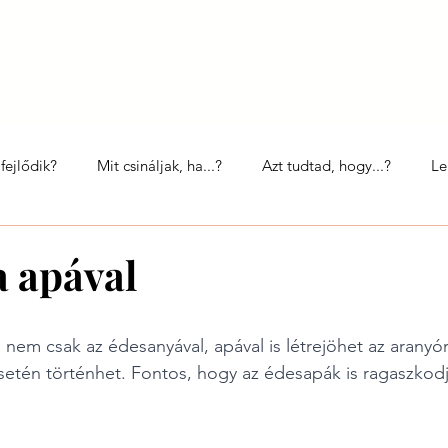
Nektek
Szülésfelkészítő workshop
Babahírek
Így szültök ti
Egy 
fejlődik?
Mit csináljak, ha...?
Azt tudtad, hogy...?
Le
Babavilág
 apával
nem csak az édesanyával, apával is létrejöhet az aranyór
setén történhet. Fontos, hogy az édesapák is ragaszkodj