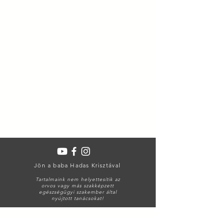
Jön a baba Hadas Krisztával
Tartalmaink nem helyettesítik az
orvos vagy más szakképzett
egészségügyi szakember által
nyújtott tanácsokat!