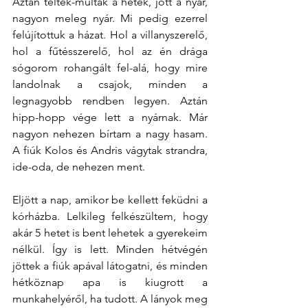
Aztán teltek-múltak a hetek, jött a nyár, 
nagyon meleg nyár. Mi pedig ezerrel 
felújítottuk a házat. Hol a villanyszerelő, 
hol a fűtésszerelő, hol az én drága 
sógorom rohangált fel-alá, hogy mire 
landolnak a csajok, minden a 
legnagyobb rendben legyen. Aztán 
hipp-hopp vége lett a nyárnak. Már 
nagyon nehezen bírtam a nagy hasam. 
A fiúk Kolos és Andris vágytak strandra, 
ide-oda, de nehezen ment.
Eljött a nap, amikor be kellett feküdni a 
kórházba. Lelkileg felkészültem, hogy 
akár 5 hetet is bent lehetek a gyerekeim 
nélkül. Így is lett. Minden hétvégén 
jöttek a fiúk apával látogatni, és minden 
hétköznap apa is kiugrott a 
munkahelyéről, ha tudott. A lányok meg 