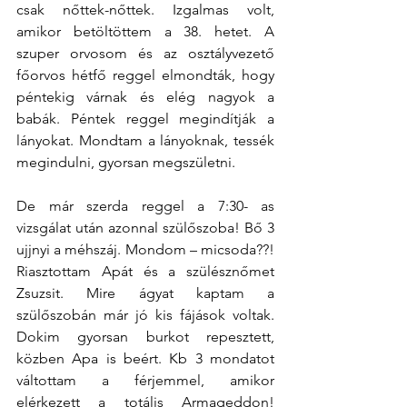
csak nőttek-nőttek. Izgalmas volt, 
amikor betöltöttem a 38. hetet. A 
szuper orvosom és az osztályvezető 
főorvos hétfő reggel elmondták, hogy 
péntekig várnak és elég nagyok a 
babák. Péntek reggel megindítják a 
lányokat. Mondtam a lányoknak, tessék 
megindulni, gyorsan megszületni.
De már szerda reggel a 7:30- as 
vizsgálat után azonnal szülőszoba! Bő 3 
ujjnyi a méhszáj. Mondom – micsoda??! 
Riasztottam Apát és a szülésznőmet 
Zsuzsit. Mire ágyat kaptam a 
szülőszobán már jó kis fájások voltak. 
Dokim gyorsan burkot repesztett, 
közben Apa is beért. Kb 3 mondatot 
váltottam a férjemmel, amikor 
elérkezett a totális Armageddon! 