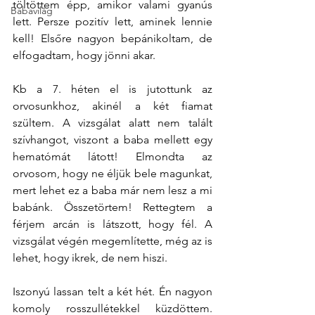
töltöttem épp, amikor valami gyanús 
Babavilág
lett. Persze pozitív lett, aminek lennie 
kell! Elsőre nagyon bepánikoltam, de 
elfogadtam, hogy jönni akar.
Kb a 7. héten el is jutottunk az 
orvosunkhoz, akinél a két fiamat 
szültem. A vizsgálat alatt nem talált 
szívhangot, viszont a baba mellett egy 
hematómát látott! Elmondta az 
orvosom, hogy ne éljük bele magunkat, 
mert lehet ez a baba már nem lesz a mi 
babánk. Összetörtem! Rettegtem a 
férjem arcán is látszott, hogy fél. A 
vizsgálat végén megemlítette, még az is 
lehet, hogy ikrek, de nem hiszi.
Iszonyú lassan telt a két hét. Én nagyon 
komoly rosszullétekkel küzdöttem. 