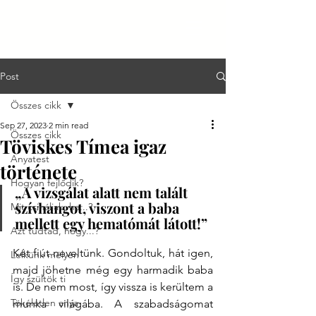
Post
Összes cikk
Sep 27, 2023
2 min read
Összes cikk
Töviskes Tímea igaz
Anyatest
története
Hogyan fejlődik?
„A vizsgálat alatt nem talált 
szívhangot, viszont a baba 
Mit csináljak, ha...?
mellett egy hematómát látott!”
Azt tudtad, hogy...?
Két fiút neveltünk. Gondoltuk, hát igen, 
Lelkünk mélyén
majd jöhetne még egy harmadik baba 
Így szültök ti
is. De nem most, így vissza is kerültem a 
Tökéletlen anya
munka világába. A szabadságomat 