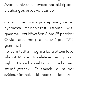
Azonnal hívták az orvosomat, aki éppen 
ultrahangos orvos volt aznap.
8 óra 21 perckor egy szép nagy végső 
nyomásra megérkezett Danuta 3200 
grammal, ezt követően 8 óra 25 perckor 
Olívia látta meg a napvilágot 2940 
grammal!
Fel sem tudtam fogni a körülöttem levő 
világot. Minden tökéletesen és gyorsan 
zajlott. Óriási hálával tartozom a kórházi 
személyzetnek. Zsuzsának a szuper 
szülésznőmnek, aki heteken keresztül 
biztatott,hogy igen, meg tudom 
csinálni! Négy nap múlva haza is 
jöhettünk.
Azóta éljük zajos, rumlis életünket Mi, 