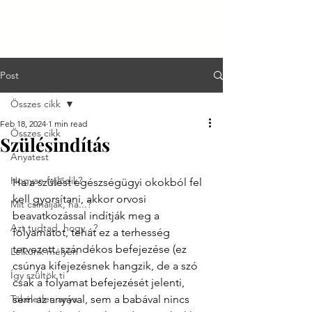
Post
Összes cikk
Feb 18, 2024
1 min read
Összes cikk
Szülésindítás
Anyatest
Hogyan fejlődik?
Ha a szülést egészségügyi okokból fel 
kell gyorsítani, akkor orvosi 
Mit csináljak, ha...?
beavatkozással indítják meg a 
Azt tudtad, hogy...?
folyamatot, tehát ez a terhesség 
tervezett, szándékos befejezése (ez 
Lelkünk mélyén
csúnya kifejezésnek hangzik, de a szó 
Így szültök ti
csak a folyamat befejezését jelenti, 
Tökéletlen anya
sem az anyával, sem a babával nincs 