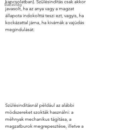
kapcsolatban). Szülésindítás csak akkor 
Babavilág
javasolt, ha az anya vagy a magzat 
állapota indokolttá teszi ezt, vagyis, ha 
kockázattal járna, ha kivárnák a vajúdás 
megindulását.
Szülésindításnál például az alábbi 
módszereket szokták használni: a 
méhnyak mechanikus tágítása, a 
magzatburok megrepesztése, illetve a 