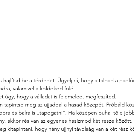
s hajlítsd be a térdedet. Ügyelj rá, hogy a talpad a padl
adra, valamivel a köldököd fölé.
t úgy, hogy a válladat is felemeled, megfeszíted.
n tapintsd meg az ujjaddal a hasad közepét. Próbáld kö
bbra és balra is „tapogatni”. Ha középen puha, tőle jobb
ny, akkor rés van az egyenes hasizmod két része között.
 kitapintani, hogy hány ujjnyi távolság van a két rész köz