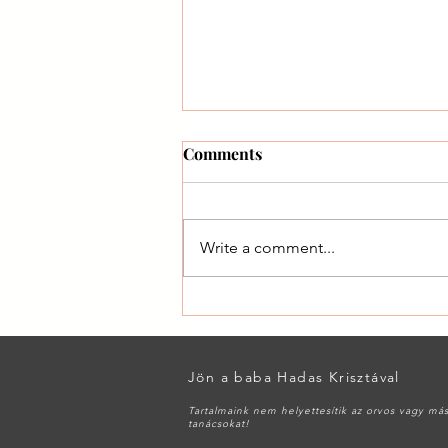
Comments
Szülésindítás
Write a comment...
Jön a baba Hadas Krisztával
Tartalmaink nem helyettesítik az orvos vagy má
tanácsokat!