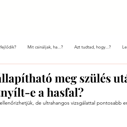
Nektek
Szülésfelkészítő workshop
Babahírek
Így szültök ti
Egy 
fejlődik?
Mit csináljak, ha...?
Azt tudtad, hogy...?
Le
Babavilág
llapítható meg szülés ut
nyílt-e a hasfal?
ellenőrizhetjük, de ultrahangos vizsgálattal pontosabb 