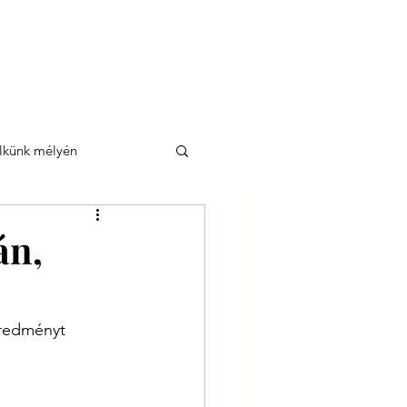
tökéletlen anya naplója
Videók
More
lkünk mélyén
án,
eredményt 