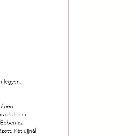
ón legyen.
zépen 
ra és balra 
 Ebben az 
ött. Két ujjnál 