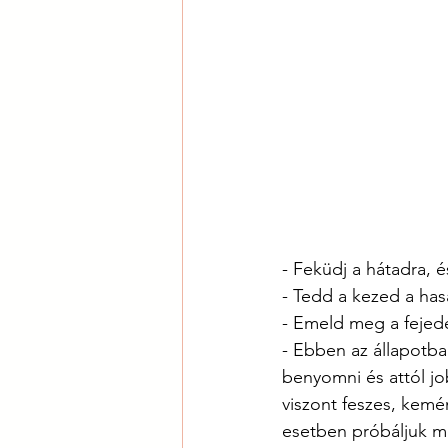
- Feküdj a hátadra, é
- Tedd a kezed a has
- Emeld meg a fejede
- Ebben az állapotba
benyomni és attól jo
viszont feszes, kemé
esetben próbáljuk meg