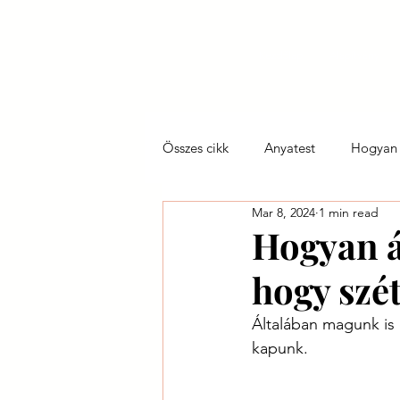
Kezdőlap
Alapítvány
Összes cikk
Anyatest
Hogyan 
Mar 8, 2024
1 min read
Így szültök ti
Tökéletlen anya
Hogyan á
hogy szét
Általában magunk is 
kapunk.