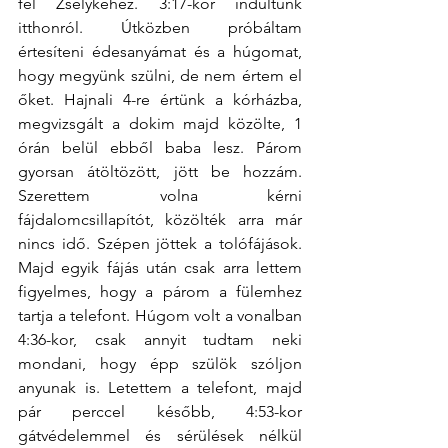
fel Zselykéhez. 3:17-kor indultunk 
itthonról. Útközben próbáltam 
értesíteni édesanyámat és a húgomat, 
hogy megyünk szülni, de nem értem el 
őket. Hajnali 4-re értünk a kórházba, 
megvizsgált a dokim majd közölte, 1 
órán belül ebből baba lesz. Párom 
gyorsan átöltözött, jött be hozzám. 
Szerettem volna kérni 
fájdalomcsillapítót, közölték arra már 
nincs idő. Szépen jöttek a tolófájások. 
Majd egyik fájás után csak arra lettem 
figyelmes, hogy a párom a fülemhez 
tartja a telefont. Húgom volt a vonalban 
4:36-kor, csak annyit tudtam neki 
mondani, hogy épp szülök szóljon 
anyunak is. Letettem a telefont, majd 
pár perccel később, 4:53-kor 
gátvédelemmel és sérülések nélkül 