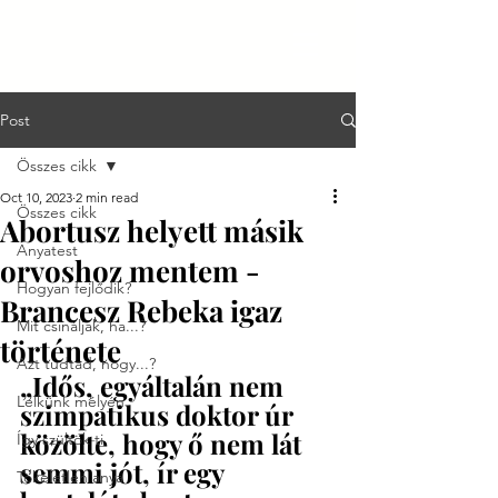
Post
Összes cikk
Oct 10, 2023
2 min read
Összes cikk
Abortusz helyett másik
Anyatest
orvoshoz mentem -
Hogyan fejlődik?
Brancesz Rebeka igaz
Mit csináljak, ha...?
története
Azt tudtad, hogy...?
„Idős, egyáltalán nem 
Lelkünk mélyén
szimpatikus doktor úr 
közölte, hogy ő nem lát 
Így szültök ti
semmi jót, ír egy 
Tökéletlen anya