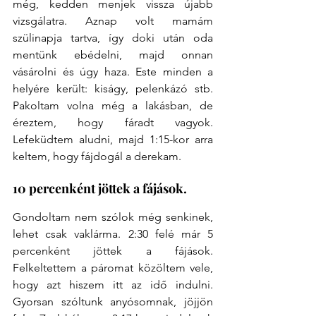
még, kedden menjek vissza újabb 
vizsgálatra. Aznap volt mamám 
szülinapja tartva, így doki után oda 
mentünk ebédelni, majd onnan 
vásárolni és úgy haza. Este minden a 
helyére került: kiságy, pelenkázó stb. 
Pakoltam volna még a lakásban, de 
éreztem, hogy fáradt vagyok. 
Lefeküdtem aludni, majd 1:15-kor arra 
keltem, hogy fájdogál a derekam.
10 percenként jöttek a fájások.
Gondoltam nem szólok még senkinek, 
lehet csak vaklárma. 2:30 felé már 5 
percenként jöttek a fájások. 
Felkeltettem a páromat közöltem vele, 
hogy azt hiszem itt az idő indulni. 
Gyorsan szóltunk anyósomnak, jöjjön 