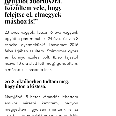
beutalót abortuszra. 
Babavilág
Közöltem vele, hogy 
felejtse el, elmegyek 
máshoz is!”
23 éves vagyok, lassan 6 éve vagyunk 
együtt a párommal aki 24 éves és van 2 
csodás gyermekünk! Lányomat 2016 
februárjában szültem. Számomra gyors 
és könnyű szülés volt, (Első fájástól 
nézve 10 óra alatt lett meg) gondoltam, 
a második is hasonló lesz. 
2018. októberben tudtam meg, 
hogy úton a kistesó.
Nagyjából 5 hetes várandós lehettem 
amikor vérezni kezdtem, nagyon 
megijedtem, gyorsan mentünk is az 
sztk-ba, hogy valaki nézzen meg. Idős 