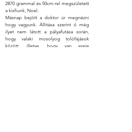
2870 grammal és 50cm-rel megszületett 
a kisfiunk, Noel.
Másnap bejött a doktor úr megnézni 
hogy vagyunk. Állítása szerint ő még 
ilyet nem látott a pályafutása során, 
hogy valaki mosolyog tolófájások 
között, illetve, hogy van ereje 
telefonálni. 
Életem legjobb döntése volt, hogy 
nem hallgattam az SZTK-s dokira!
Így szültök ti
See All
Recent Posts