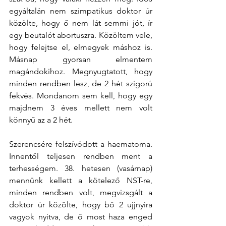
egyáltalán nem szimpatikus doktor úr 
közölte, hogy ő nem lát semmi jót, ír 
egy beutalót abortuszra. Közöltem vele, 
hogy felejtse el, elmegyek máshoz is. 
Másnap gyorsan elmentem 
magándokihoz. Megnyugtatott, hogy 
minden rendben lesz, de 2 hét szigorú 
fekvés. Mondanom sem kell, hogy egy 
majdnem 3 éves mellett nem volt 
könnyű az a 2 hét.
Szerencsére felszívódott a haematoma. 
Innentől teljesen rendben ment a 
terhességem. 38. hetesen (vasárnap) 
mennünk kellett a kötelező NST-re, 
minden rendben volt, megvizsgált a 
doktor úr közölte, hogy bő 2 ujjnyira 
vagyok nyitva, de ő most haza enged 