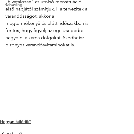
„hivatalosan” az utolsó menstruáció 
Babavilág
első napjától számítjuk. Ha tervezitek a 
várandósságot, akkor a 
megtermékenyülés előtti időszakban is 
fontos, hogy figyelj az egészségedre, 
hagyd el a káros dolgokat. Szedhetsz 
bizonyos várandósvitaminokat is.
Hogyan fejlődik?