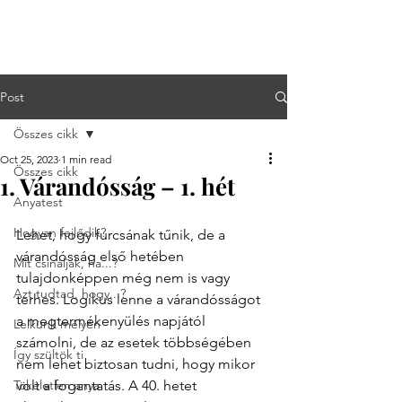
Post
Összes cikk
Oct 25, 2023
1 min read
Összes cikk
1. Várandósság – 1. hét
Anyatest
Hogyan fejlődik?
Lehet, hogy furcsának tűnik, de a 
várandósság első hetében 
Mit csináljak, ha...?
tulajdonképpen még nem is vagy 
Azt tudtad, hogy...?
terhes. Logikus lenne a várandósságot 
a megtermékenyülés napjától 
Lelkünk mélyén
számolni, de az esetek többségében 
Így szültök ti
nem lehet biztosan tudni, hogy mikor 
Tökéletlen anya
volt a fogantatás. A 40. hetet 