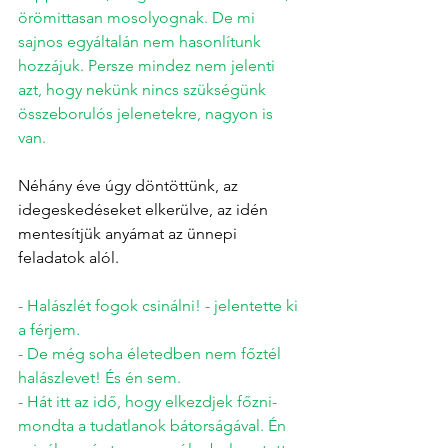
örömittasan mosolyognak. De mi 
sajnos egyáltalán nem hasonlítunk 
hozzájuk. Persze mindez nem jelenti 
azt, hogy nekünk nincs szükségünk 
összeborulós jelenetekre, nagyon is 
van. 
Néhány éve úgy döntöttünk, az 
idegeskedéseket elkerülve, az idén 
mentesítjük anyámat az ünnepi 
feladatok alól. 
- Halászlét fogok csinálni! - jelentette ki 
a férjem. 
- De még soha életedben nem főztél 
halászlevet! És én sem. 
- Hát itt az idő, hogy elkezdjek főzni- 
mondta a tudatlanok bátorságával. Én 