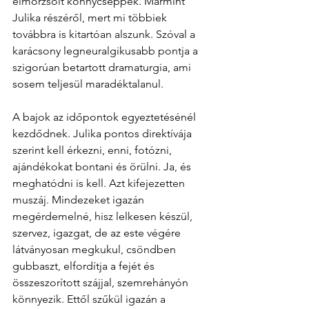
elmorzsolt könnycseppek. Mármint 
Julika részéről, mert mi többiek 
továbbra is kitartóan alszunk. Szóval a 
karácsony legneuralgikusabb pontja a 
szigorúan betartott dramaturgia, ami 
sosem teljesül maradéktalanul.  
A bajok az időpontok egyeztetésénél 
kezdődnek. Julika pontos direktívája 
szerint kell érkezni, enni, fotózni, 
ajándékokat bontani és örülni. Ja, és 
meghatódni is kell. Azt kifejezetten 
muszáj. Mindezeket igazán 
megérdemelné, hisz lelkesen készül, 
szervez, igazgat, de az este végére 
látványosan megkukul, csöndben 
gubbaszt, elfordítja a fejét és 
összeszorított szájjal, szemrehányón 
könnyezik. Ettől szűkül igazán a 