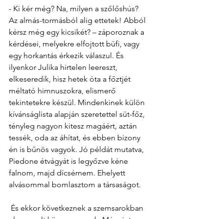
- Ki kér még? Na, milyen a szőlőshús? 
Az almás-tormásból alig ettetek! Abból 
kérsz még egy kicsikét? – záporoznak a 
kérdései, melyekre elfojtott büfi, vagy 
egy horkantás érkezik válaszul. És 
ilyenkor Julika hirtelen leereszt, 
elkeseredik, hisz hetek óta a főztjét 
méltató himnuszokra, elismerő 
tekintetekre készül. Mindenkinek külön 
kívánságlista alapján szeretettel süt-főz, 
tényleg nagyon kitesz magáért, aztán 
tessék, oda az áhítat, és ebben bizony 
én is bűnös vagyok. Jó példát mutatva, 
Piedone étvágyát is legyőzve kéne 
falnom, majd dícsérnem. Ehelyett 
alvásommal bomlasztom a társaságot.   
 És ekkor következnek a szemsarokban 