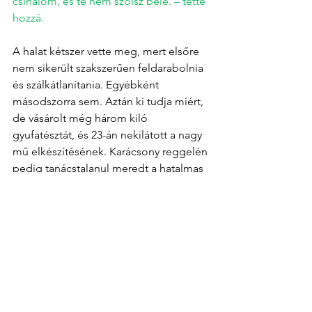
csinálom, és te nem szólsz bele. – tette 
hozzá. 
A halat kétszer vette meg, mert elsőre 
nem sikerült szakszerűen feldarabolnia 
és szálkátlanítania. Egyébként 
másodszorra sem. Aztán ki tudja miért, 
de vásárolt még három kiló 
gyufatésztát, és 23-án nekilátott a nagy 
mű elkészítésének. Karácsony reggelén 
pedig tanácstalanul meredt a hatalmas 
mennyiségű, szálkás, ehetetlen, barna, 
nyálkás pépre. Az lett a vége, hogy 
gyorsan fel kellett hívni Elemért, az 
Ecseri Piac legendás éttermesét, hogy 
ugyan dobjon már össze nekünk 
valamit, mert különben este pirítóst fog 
enni a család. 