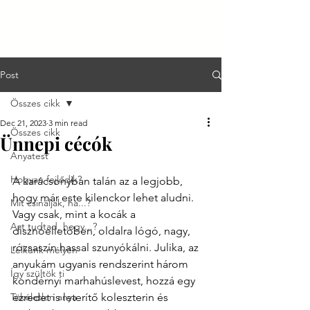
Post
Összes cikk
Dec 21, 2023
3 min read
Összes cikk
Ünnepi cécók
Anyatest
Hogyan fejlődik?
A karácsonyban talán az a legjobb, 
hogy már este kilenckor lehet aludni. 
Mit csináljak, ha...?
Vagy csak, mint a kocák a 
Azt tudtad, hogy...?
disznóelletőben, oldalra lógó, nagy, 
rózsaszín hassal szunyókálni. Julika, az 
Lelkünk mélyén
anyukám ugyanis rendszerint három 
Így szültök ti
kondérnyi marhahúslevest, hozzá egy 
Tökéletlen anya
ezredet is leterítő koleszterin és 