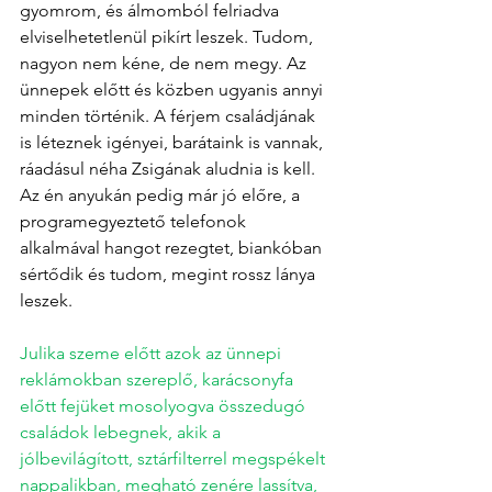
gyomrom, és álmomból felriadva 
elviselhetetlenül pikírt leszek. Tudom, 
nagyon nem kéne, de nem megy. Az 
ünnepek előtt és közben ugyanis annyi 
minden történik. A férjem családjának 
is léteznek igényei, barátaink is vannak, 
ráadásul néha Zsigának aludnia is kell. 
Az én anyukán pedig már jó előre, a 
programegyeztető telefonok 
alkalmával hangot rezegtet, biankóban 
sértődik és tudom, megint rossz lánya 
leszek. 
Julika szeme előtt azok az ünnepi 
reklámokban szereplő, karácsonyfa 
előtt fejüket mosolyogva összedugó 
családok lebegnek, akik a 
jólbevilágított, sztárfilterrel megspékelt 
nappalikban, megható zenére lassítva, 