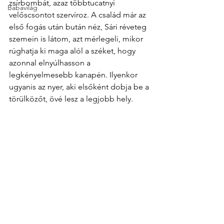
zsírbombát, azaz többtucatnyi 
Babavilág
velőscsontot szervíroz. A család már az 
első fogás után bután néz, Sári réveteg 
szemein is látom, azt mérlegeli, mikor 
rúghatja ki maga alól a széket, hogy 
azonnal elnyúlhasson a 
legkényelmesebb kanapén. Ilyenkor 
ugyanis az nyer, aki elsőként dobja be a 
törülközőt, övé lesz a legjobb hely. 