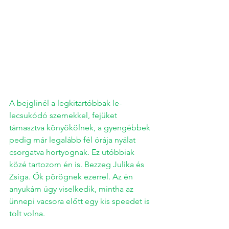
A bejglinél a legkitartóbbak le-
lecsukódó szemekkel, fejüket 
támasztva könyökölnek, a gyengébbek 
pedig már legalább fél órája nyálat 
csorgatva hortyognak. Ez utóbbiak 
közé tartozom én is. Bezzeg Julika és 
Zsiga. Ők pörögnek ezerrel. Az én 
anyukám úgy viselkedik, mintha az 
ünnepi vacsora előtt egy kis speedet is 
tolt volna. 